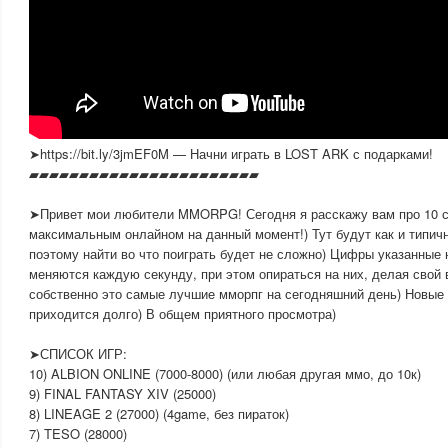
➤https://bit.ly/3jmEF0M — Начни играть в LOST ARK с подарками!
▰▰▰▰▰▰▰▰▰▰▰▰▰▰▰▰▰▰▰▰▰▰▰
➤Привет мои любители MMORPG! Сегодня я расскажу вам про 10 с
максимальным онлайном на данный момент!) Тут будут как и типич
поэтому найти во что поиграть будет не сложно) Цифры указанные 
меняются каждую секунду, при этом опираться на них, делая свой 
собственно это самые лучшие мморпг на сегодняшний день) Нов
приходится долго) В общем приятного просмотра)
➤СПИСОК ИГР:
10) ALBION ONLINE (7000-8000) (или любая другая ммо, до 10к)
9) FINAL FANTASY XIV (25000)
8) LINEAGE 2 (27000) (4game, без пираток)
7) TESO (28000)