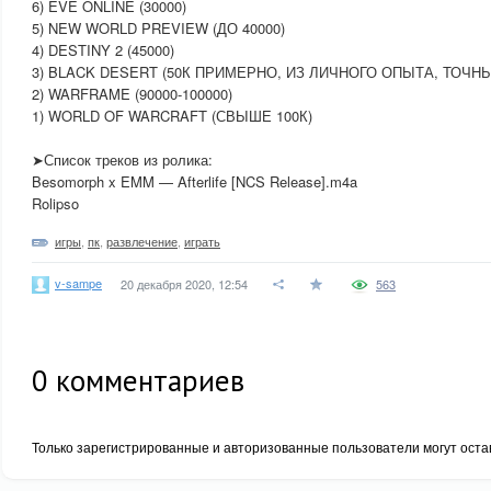
6) EVE ONLINE (30000)
5) NEW WORLD PREVIEW (ДО 40000)
4) DESTINY 2 (45000)
3) BLACK DESERT (50К ПРИМЕРНО, ИЗ ЛИЧНОГО ОПЫТА, ТОЧН
2) WARFRAME (90000-100000)
1) WORLD OF WARCRAFT (СВЫШЕ 100К)
➤Список треков из ролика:
Besomorph x EMM — Afterlife [NCS Release].m4a
Rolipso
игры
,
пк
,
развлечение
,
играть
v-sampe
20 декабря 2020, 12:54
563
0
комментариев
Только зарегистрированные и авторизованные пользователи могут оста