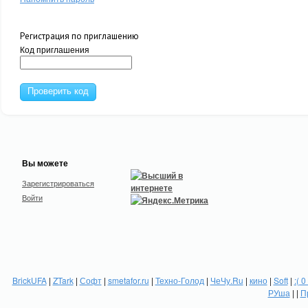
Регистрация по приглашению
Код приглашения
Проверить код
Вы можете
Зарегистрироваться
Войти
BrickUFA
|
ZTark
|
Софт
|
smetafor.ru
|
Техно-Голод
|
ЧеЧу.Ru
|
кино
|
Soft
|
:( 0
РУша
| |
П