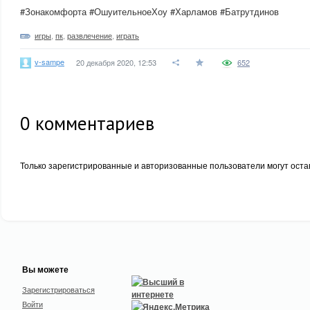
#Зонакомфорта #ОшуительноеХоу #Харламов #Батрутдинов
игры
,
пк
,
развлечение
,
играть
v-sampe
20 декабря 2020, 12:53
652
0
комментариев
Только зарегистрированные и авторизованные пользователи могут оста
Вы можете
Зарегистрироваться
Войти