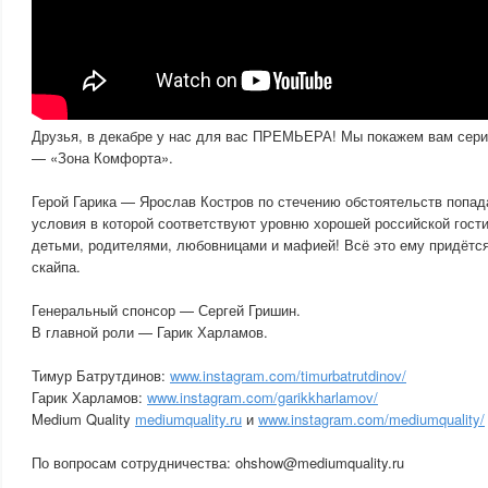
Друзья, в декабре у нас для вас ПРЕМЬЕРА! Мы покажем вам сер
— «Зона Комфорта».
Герой Гарика — Ярослав Костров по стечению обстоятельств попад
условия в которой соответствуют уровню хорошей российской гост
детьми, родителями, любовницами и мафией! Всё это ему придётс
скайпа.
Генеральный спонсор — Сергей Гришин.
В главной роли — Гарик Харламов.
Тимур Батрутдинов:
www.instagram.com/timurbatrutdinov/
Гарик Харламов:
www.instagram.com/garikkharlamov/
Medium Quality
mediumquality.ru
и
www.instagram.com/mediumquality/
По вопросам сотрудничества: ohshow@mediumquality.ru