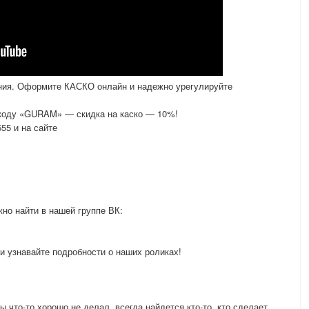
ания. Оформите КАСКО онлайн и надежно урегулируйте
окоду «GURAM» — скидка на каско — 10%!
55 и на сайте
жно найти в нашей группе ВК:
 узнавайте подробности о наших роликах!
ы что-то хорошо не делал, всегда найдется кто-то, кто сделает