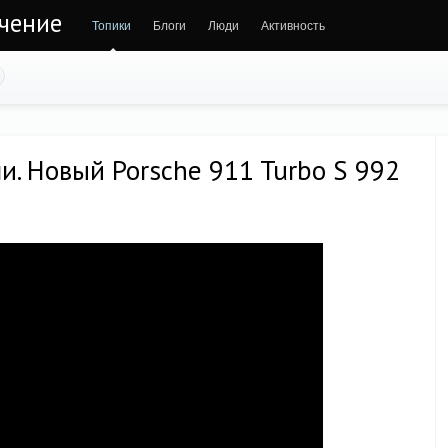
ечение
Топики
Блоги
Люди
Активность
ни. Новый Porsche 911 Turbo S 992