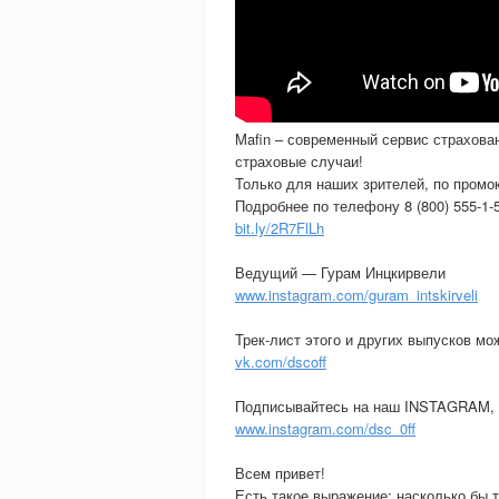
Mafin – современный сервис страхов
страховые случаи!
Только для наших зрителей, по пром
Подробнее по телефону 8 (800) 555-1-5
bit.ly/2R7FlLh
Ведущий — Гурам Инцкирвели
www.instagram.com/guram_intskirveli
Трек-лист этого и других выпусков мо
vk.com/dscoff
Подписывайтесь на наш INSTAGRAM, и
www.instagram.com/dsc_0ff
Всем привет!
Есть такое выражение: насколько бы т