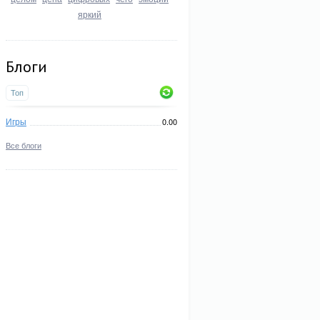
яркий
Блоги
Топ
Игры
0.00
Все блоги