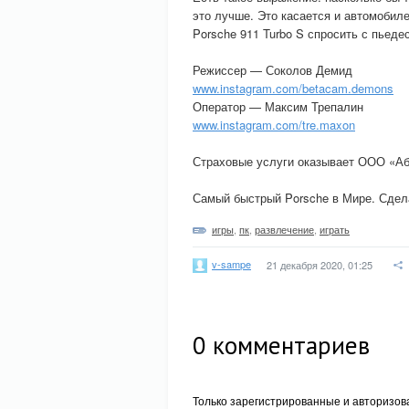
это лучше. Это касается и автомобил
Porsche 911 Turbo S спросить с пьед
Режиссер — Соколов Демид
www.instagram.com/betacam.demons
Оператор — Максим Трепалин
www.instagram.com/tre.maxon
Страховые услуги оказывает ООО «Аб
Самый быстрый Porsche в Мире. Сде
игры
,
пк
,
развлечение
,
играть
v-sampe
21 декабря 2020, 01:25
0
комментариев
Только зарегистрированные и авторизов