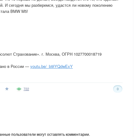
ей. И сегодня мы разберемся, удастся ли новому поколению
естала BMW M5!
солют Страхование». г. Москва, ОГРН 1027700018719
лано в России —
youtu.be/_b9IYQdwExY
722
0
анные пользователи могут оставлять комментарии.