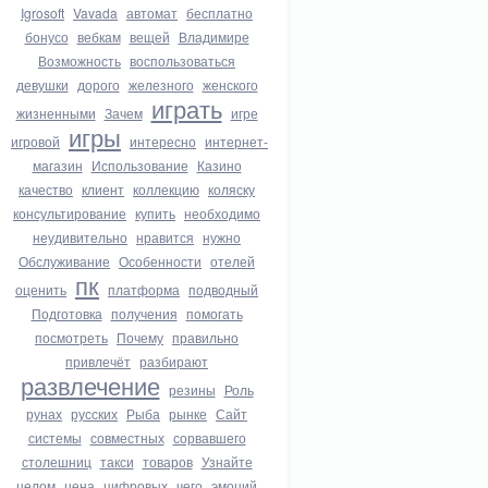
Igrosoft
Vavada
автомат
бесплатно
бонусо
вебкам
вещей
Владимире
Возможность
воспользоваться
девушки
дорого
железного
женского
играть
жизненными
Зачем
игре
игры
игровой
интересно
интернет-
магазин
Использование
Казино
качество
клиент
коллекцию
коляску
консультирование
купить
необходимо
неудивительно
нравится
нужно
Обслуживание
Особенности
отелей
пк
оценить
платформа
подводный
Подготовка
получения
помогать
посмотреть
Почему
правильно
привлечёт
разбирают
развлечение
резины
Роль
рунах
русских
Рыба
рынке
Сайт
системы
совместных
сорвавшего
столешниц
такси
товаров
Узнайте
целом
цена
цифровых
чего
эмоций