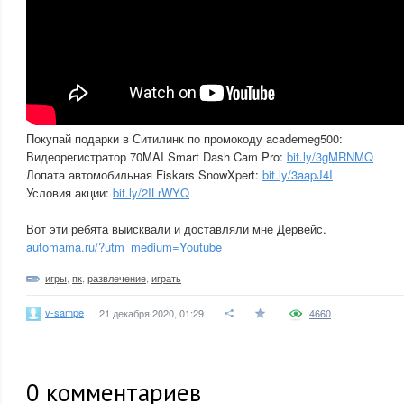
Покупай подарки в Ситилинк по промокоду academeg500:
Видеорегистратор 70MAI Smart Dash Cam Pro:
bit.ly/3gMRNMQ
Лопата автомобильная Fiskars SnowXpert:
bit.ly/3aapJ4I
Условия акции:
bit.ly/2ILrWYQ
Вот эти ребята выисквали и доставляли мне Дервейс.
automama.ru/?utm_medium=Youtube
игры
,
пк
,
развлечение
,
играть
v-sampe
21 декабря 2020, 01:29
4660
0
комментариев