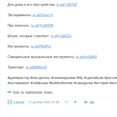
Для дома и его обустройства:
is.gd/7uB7SZ
Эксперименты:
is.gd/Dsan1V
Про алкоголь:
is.gd/YL9XDW
Штуки, которые стреляют:
is.gd/yQdO2n
Инструменты:
is.gd/PBgPrJ
Самодельные музыкальные инструменты:
is.gd/mrQ9AV
Транспорт:
is.gd/BWfpxD
#данякрастер #каксделать #своимируками #diy #сделайсам #россия
#эксперимент #лайфхаки #buildnotbombs #самоделки #история #ин
игры
,
пк
,
развлечение
,
играть
v-sampe
21 декабря 2020, 01:28
980