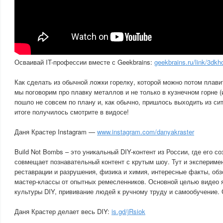
Осваивай IT-профессии вместе с Geekbrains:
geekbrains.ru/link/3dkh
Как сделать из обычной ложки горелку, которой можно потом плави
мы поговорим про плавку металлов и не только в кузнечном горне (и
пошло не совсем по плану и, как обычно, пришлось выходить из сит
итоге получилось смотрите в видосе!
Даня Крастер Instagram —
www.instagram.com/danyakraster
Build Not Bombs – это уникальный DIY-контент из России, где его с
совмещает познавательный контент с крутым шоу. Тут и эксперимент
реставрации и разрушения, физика и химия, интересные факты, обз
мастер-классы от опытных ремесленников. Основной целью видео 
культуры DIY, прививание людей к ручному труду и самообучение.
Даня Крастер делает весь DIY:
is.gd/jRsiok