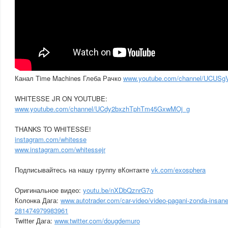
Канал Time Machines Глеба Рачко
www.youtube.com/channel/UCUS
WHITESSE JR ON YOUTUBE:
www.youtube.com/channel/UCdy2bxzhTphTm45GxwMOj_g
THANKS TO WHITESSE!
instagram.com/whitesse
www.instagram.com/whitessejr
Подписывайтесь на нашу группу вКонтакте
vk.com/exosphera
Оригинальное видео:
youtu.be/nXDbQznrG7o
Колонка Дага:
www.autotrader.com/car-video/video-pagani-zonda-insane-
281474979983961
Twitter Дага:
www.twitter.com/dougdemuro