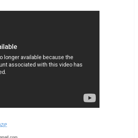
iZjP
mail.com