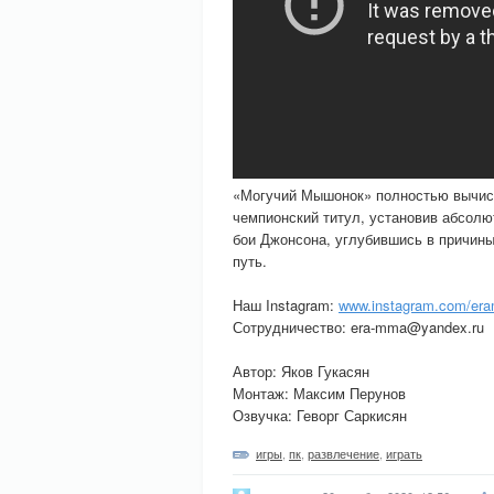
«Могучий Мышонок» полностью вычист
чемпионский титул, установив абсолю
бои Джонсона, углубившись в причины
путь.
Наш Instagram:
www.instagram.com/er
Сотрудничество: era-mma@yandex.ru
Автор: Яков Гукасян
Монтаж: Максим Перунов
Озвучка: Геворг Саркисян
игры
,
пк
,
развлечение
,
играть