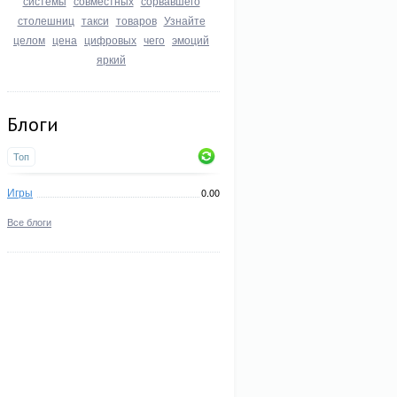
системы
совместных
сорвавшего
столешниц
такси
товаров
Узнайте
целом
цена
цифровых
чего
эмоций
яркий
Блоги
Топ
Игры
0.00
Все блоги