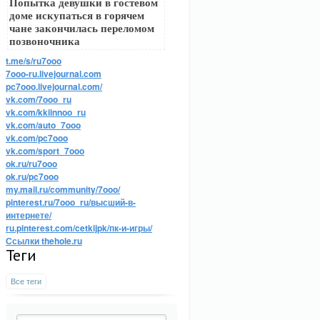
Попытка девушки в гостевом
доме искупаться в горячем
чане закончилась переломом
позвоночника
t.me/s/ru7ooo
7ooo-ru.livejournal.com
pc7ooo.livejournal.com/
vk.com/7ooo_ru
vk.com/kkiinnoo_ru
vk.com/auto_7ooo
vk.com/pc7ooo
vk.com/sport_7ooo
ok.ru/ru7ooo
ok.ru/pc7ooo
my.mail.ru/community/7ooo/
pinterest.ru/7ooo_ru/высший-в-
интернете/
ru.pinterest.com/cetkijpk/пк-и-игры/
Ссылки thehole.ru
Теги
Все теги