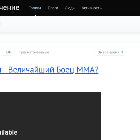
ечение
Топики
Блоги
Люди
Активность
TOP
Просматриваемые
За все время
 - Величайший Боец ММА?