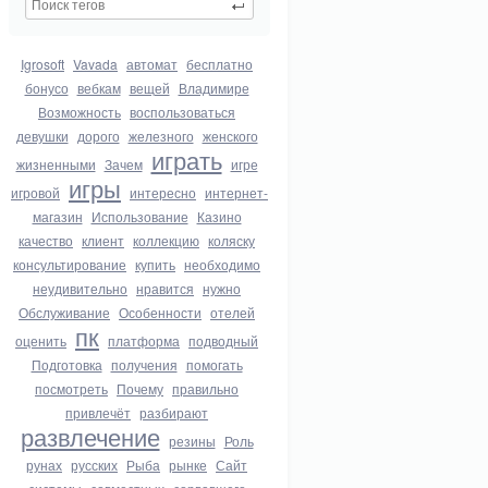
Igrosoft
Vavada
автомат
бесплатно
бонусо
вебкам
вещей
Владимире
Возможность
воспользоваться
девушки
дорого
железного
женского
играть
жизненными
Зачем
игре
игры
игровой
интересно
интернет-
магазин
Использование
Казино
качество
клиент
коллекцию
коляску
консультирование
купить
необходимо
неудивительно
нравится
нужно
Обслуживание
Особенности
отелей
пк
оценить
платформа
подводный
Подготовка
получения
помогать
посмотреть
Почему
правильно
привлечёт
разбирают
развлечение
резины
Роль
рунах
русских
Рыба
рынке
Сайт