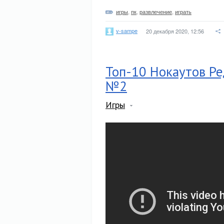
игры
,
пк
,
развлечение
,
играть
v-sampe
20 декабря 2020, 12:56
Топ-10 Нокаутов Ре
№2
Игры