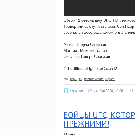
Обзор 12 сезона шоу UFC TUF, на кот
Тренерами выступили Жорж Сен-Пьер
сезона, а также расскажем о дальней
Автор: Вадим Смирнов
Монтаж: Максим Балон
Озвучка: Геворг Саркисян
#TheUltimateFighter #Сезон12
игры
,
пк
,
развлечение
,
играть
v-sampe
20 декабря 2020, 12:56
БОЙЦЫ UFC, КОТО
ПРЕЖНИМИ!
Игры