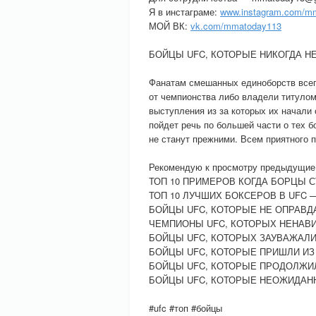
Я в инстаграме:
www.instagram.com/mma
МОЙ ВК:
vk.com/mmatoday113
БОЙЦЫ UFC, КОТОРЫЕ НИКОГДА Н
Фанатам смешанных единоборств всег
от чемпионства либо владели титулом
выступления из за которых их начали 
пойдет речь по большей части о тех б
не станут прежними. Всем приятного 
Рекомендую к просмотру предыдущие
ТОП 10 ПРИМЕРОВ КОГДА БОРЦЫ 
ТОП 10 ЛУЧШИХ БОКСЕРОВ В UFC 
БОЙЦЫ UFC, КОТОРЫЕ НЕ ОПРАВ
ЧЕМПИОНЫ UFC, КОТОРЫХ НЕНАВИДЯТ
БОЙЦЫ UFC, КОТОРЫХ ЗАУВАЖАЛ
БОЙЦЫ UFC, КОТОРЫЕ ПРИШЛИ ИЗ ДР
БОЙЦЫ UFC, КОТОРЫЕ ПРОДОЛЖИ
БОЙЦЫ UFC, КОТОРЫЕ НЕОЖИДАН
#ufc #топ #бойцы