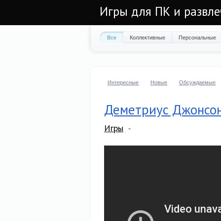
Игры для ПК и развл
Все
Коллективные
Персональные
Интересные
Новые
Обсуждаемые
Деметриус Джонсон
Игры