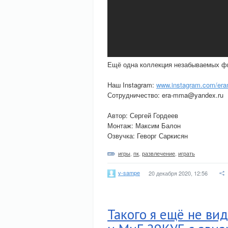
Ещё одна коллекция незабываемых ф
Наш Instagram:
www.instagram.com/er
Сотрудничество: era-mma@yandex.ru
Автор: Сергей Гордеев
Монтаж: Максим Балон
Озвучка: Геворг Саркисян
игры
,
пк
,
развлечение
,
играть
v-sampe
20 декабря 2020, 12:56
Такого я ещё не ви