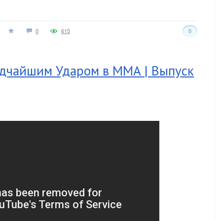
0
615
0
дчайшим Ударом в ММА | Выпуск