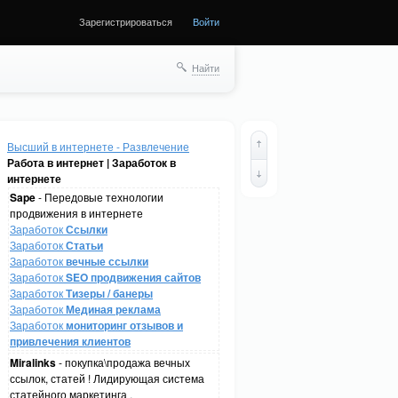
Зарегистрироваться
Войти
Найти
Высший в интернете - Развлечение
Работа в интернет | Заработок в
интернете
Sape
- Передовые технологии
продвижения в интернете
Заработок
Ссылки
Заработок
Статьи
Заработок
вечные ссылки
Заработок
SEO продвижения сайтов
Заработок
Тизеры / банеры
Заработок
Мединая реклама
Заработок
мониторинг отзывов и
привлечения клиентов
Miralinks
- покупка\продажа вечных
ссылок, статей ! Лидирующая система
статейного маркетинга .