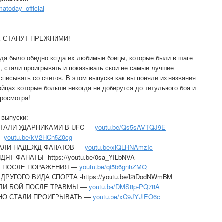
today_official
Е СТАНУТ ПРЕЖНИМИ!
да было обидно когда их любимые бойцы, которые были в шаге
, стали проигрывать и показывать свои не самые лучшие
списывать со счетов. В этом выпуске как вы поняли из названия
ойцах которые больше никогда не доберутся до титульного боя и
просмотра!
 выпуски:
СТАЛИ УДАРНИКАМИ В UFC —
youtu.be/Qs5sAVTQJ9E
—
youtu.be/kV2HCn5Z0cg
ДАЛИ НАДЕЖД ФАНАТОВ —
youtu.be/xiQLHNAmzIc
 ФАНАТЫ -https://youtu.be/0sa_YILbNVA
И ПОСЛЕ ПОРАЖЕНИЯ —
youtu.be/qf5b6gnhZMQ
УГОГО ВИДА СПОРТА -https://youtu.be/l2iDodNWmBM
ЛИ БОЙ ПОСЛЕ ТРАВМЫ —
youtu.be/DMS8p-PQ78A
НО СТАЛИ ПРОИГРЫВАТЬ —
youtu.be/xC9JYJlEO6c