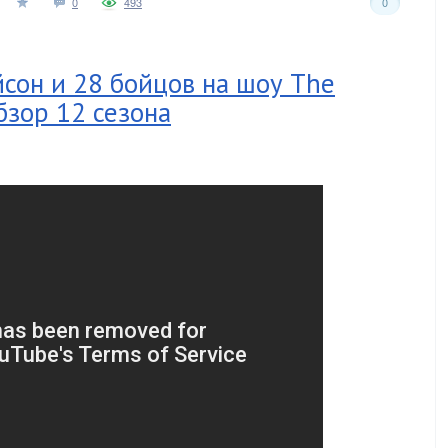
0
493
0
сон и 28 бойцов на шоу The
Обзор 12 сезона