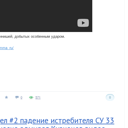
инишей, добытых особенным ударом.
amma_ru/
0
571
0
дел #2 падение истребителя СУ 33