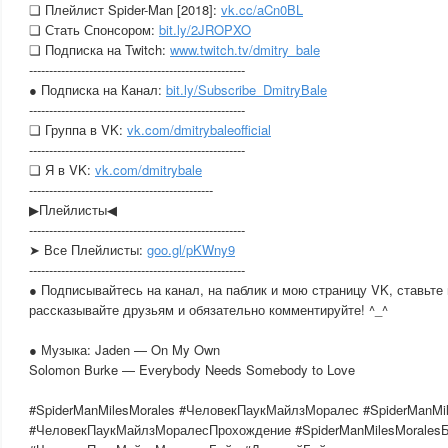
❏ Плейлист Spider-Man [2018]:
vk.cc/aCn0BL
❏ Стать Спонсором:
bit.ly/2JROPXO
❏ Подписка на Twitch:
www.twitch.tv/dmitry_bale
------------------------------­----------­--------------
● Подписка на Канал:
bit.ly/Subscribe_DmitryBale
------------------------------­----------­--------------
❏ Группа в VK:
vk.com/dmitrybaleofficial
------------------------------­----------­--------------
❏ Я в VK:
vk.com/dmitrybale
------------------------------­----------­------
▶Плейлисты◀
------------------------------­----------­--------------
➤ Все Плейлисты:
goo.gl/pKWny9
------------------------------­----------­--------------
● Подписывайтесь на канал, на паблик и мою страницу VK, ставьте
рассказывайте друзьям и обязательно комментируйте! ^_^
● Музыка: Jaden — On My Own
Solomon Burke — Everybody Needs Somebody to Love
#SpiderManMilesMorales #ЧеловекПаукМайлзМоралес #SpiderManMi
#ЧеловекПаукМайлзМоралесПрохождение #SpiderManMilesMorales