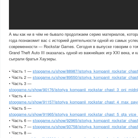
А мы как ни в чём не бывало продолжаем серию материалов, котор
года познакомит вас с историей деятельности одной из самых усп
современности — Rockstar Games. Сегодня в выпуске говорим о том
Grand Theft Auto III оказалась одной из важнейших игр XXI века, и 
сыграли братья Хаузеры.
• Часть 1 —
stopgame.ru/show/88987/istoriya_kompanii_rockstar_chas
• Часть 2 —
stopgame.ru/show/89550/istoriya_kompanii_rockstar_chast
• Часть 3 —
stopgame.ru/show/90176/istoriya_kompanii_rockstar_chast_3_oni_midn
• Часть 4 —
stopgame.ru/show/91157/istoriya_kompanii_rockstar_chast_4_max_pa
• Часть 5 —
stopgame.ru/show/91965/istoriya_kompanii_rockstar_chast_5_gta_vice_ci
• Часть 6 —
stopgame.ru/show/92965/istoriya_kompanii_rockstar_cha
• Часть 7 —
stopgame.ru/show/93758/istoriya_kompanii_rockstar_cha
• Часть 8 —