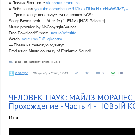
● Паблик Вконтакте
vk.com/mr.marmok
● Лайв канал
youtube.com/channel/UCkxpiTIU50N3_dNt4WMMZyw
— Трек в конце используется на правах NCS:
Song: Besomorph — Afterlife (ft. EMM) [NCS Release]
Music provided by NoCopyrightSounds
Free Download/Stream:
ncs.io/Afterlife
Watch:
youtu.be/F3B6qKchtzo
— Права на фоновую музыку:
Production Music courtesy of Epidemic Sound!
игры
,
пк
,
развлечение
,
играть
v-sampe
20 декабря 2020, 12:49
0
616
ЧЕЛОВЕК-ПАУК: МАЙЛЗ МОРАЛЕС 
Прохождение - Часть 4 - НОВЫЙ
Игры