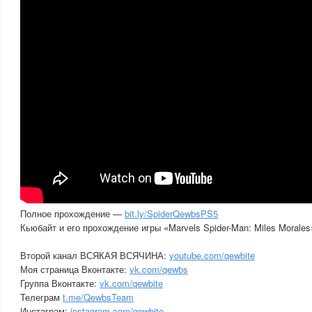
Полное прохождение —
bit.ly/SpiderQewbsPS5
Кьюбайт и его прохождение игры «Marvels Spider-Man: Miles Morales»
Второй канал ВСЯКАЯ ВСЯЧИНА:
youtube.com/qewbite
Моя страница Вконтакте:
vk.com/qewbs
Группа Вконтакте:
vk.com/qewbite
Телеграм
t.me/QewbsTeam
Инстаграм:
instagram.com/qewbite