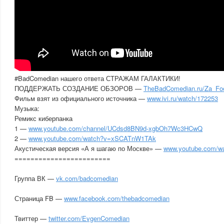
#BadComedian нашего ответа СТРАЖАМ ГАЛАКТИКИ!
ПОДДЕРЖАТЬ СОЗДАНИЕ ОБЗОРОВ —
TheBadComedian.ru/Za_Foo
Фильм взят из официального источника —
www.ivi.ru/watch/172253
Музыка:
Ремикс киберпанка
1 —
www.youtube.com/channel/UCdsd8BN9d-xgbOh7Wc3HCwQ
2 —
www.youtube.com/watch?v=xSCATnW1TAk
Акустическая версия «А я шагаю по Москве» —
www.youtube.com/w
========================
Группа ВК —
vk.com/badcomedian
Страница FB —
www.facebook.com/thebadcomedian
Твиттер —
twitter.com/EvgenComedian