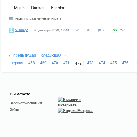
— Music — Dansez — Fashion
игры
,
пк
,
развлечение
,
играть
v-sampe
20 декабря 2020, 12:48
0
757
← предыдущая
следующая →
первая
468
469
470
471
473
474
475
476
п
472
Вы можете
Зарегистрироваться
Войти