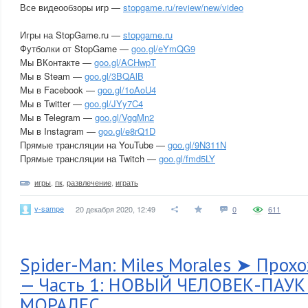
Все видеообзоры игр —
stopgame.ru/review/new/video
Игры на StopGame.ru —
stopgame.ru
Футболки от StopGame —
goo.gl/eYmQG9
Мы ВКонтакте —
goo.gl/ACHwpT
Мы в Steam —
goo.gl/3BQAlB
Мы в Facebook —
goo.gl/1oAoU4
Мы в Twitter —
goo.gl/JYy7C4
Мы в Telegram —
goo.gl/VgqMn2
Мы в Instagram —
goo.gl/e8rQ1D
Прямые трансляции на YouTube —
goo.gl/9N311N
Прямые трансляции на Twitch —
goo.gl/fmd5LY
игры
,
пк
,
развлечение
,
играть
v-sampe
20 декабря 2020, 12:49
0
611
Spider-Man: Miles Morales ➤ Прох
— Часть 1: НОВЫЙ ЧЕЛОВЕК-ПАУ
МОРАЛЕС