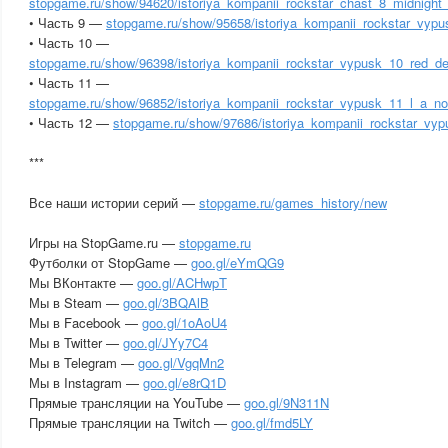
stopgame.ru/show/94620/istoriya_kompanii_rockstar_chast_8_midnight_
• Часть 9 —
stopgame.ru/show/95658/istoriya_kompanii_rockstar_vypu
• Часть 10 —
stopgame.ru/show/96398/istoriya_kompanii_rockstar_vypusk_10_red_d
• Часть 11 —
stopgame.ru/show/96852/istoriya_kompanii_rockstar_vypusk_11_l_a_n
• Часть 12 —
stopgame.ru/show/97686/istoriya_kompanii_rockstar_vy
***
Все наши истории серий —
stopgame.ru/games_history/new
Игры на StopGame.ru —
stopgame.ru
Футболки от StopGame —
goo.gl/eYmQG9
Мы ВКонтакте —
goo.gl/ACHwpT
Мы в Steam —
goo.gl/3BQAlB
Мы в Facebook —
goo.gl/1oAoU4
Мы в Twitter —
goo.gl/JYy7C4
Мы в Telegram —
goo.gl/VgqMn2
Мы в Instagram —
goo.gl/e8rQ1D
Прямые трансляции на YouTube —
goo.gl/9N311N
Прямые трансляции на Twitch —
goo.gl/fmd5LY