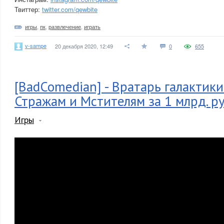
Твиттер:
twitter.com/qewbite
игры
,
пк
,
развлечение
,
играть
v-sampe
20 декабря 2020, 12:49
0
655
[BadComedian] - Вратарь галакти
Стражам и Мстителям за 1 млрд. р
Игры