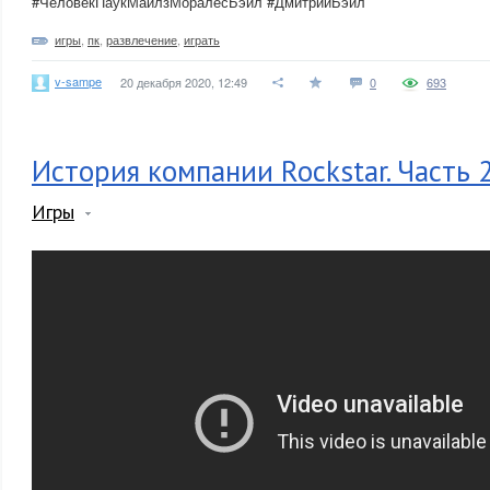
#ЧеловекПаукМайлзМоралесБэйл #ДмитрийБэйл
игры
,
пк
,
развлечение
,
играть
v-sampe
20 декабря 2020, 12:49
0
693
История компании Rockstar. Часть 2:
Игры