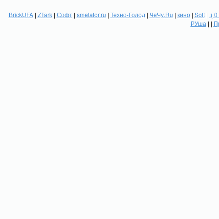
BrickUFA
|
ZTark
|
Софт
|
smetafor.ru
|
Техно-Голод
|
ЧеЧу.Ru
|
кино
|
Soft
|
:( 0
РУша
| |
П