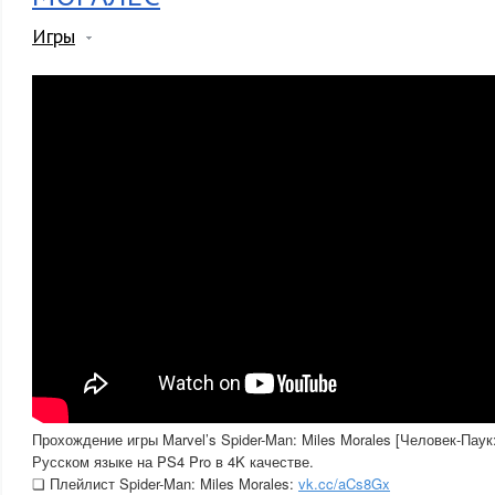
Игры
Прохождение игры Marvel’s Spider-Man: Miles Morales [Человек-Пау
Русском языке на PS4 Pro в 4K качестве.
❏ Плейлист Spider-Man: Miles Morales:
vk.cc/aCs8Gx