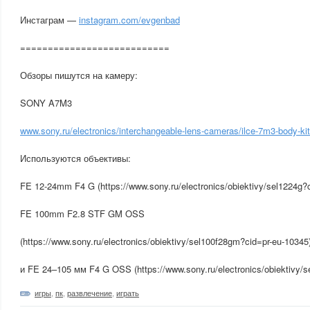
Инстаграм —
instagram.com/evgenbad
===========================
Обзоры пишутся на камеру:
SONY A7M3
www.sony.ru/electronics/interchangeable-lens-cameras/ilce-7m3-body-ki
Используются объективы:
FE 12-24mm F4 G (https://www.sony.ru/electronics/obiektivy/sel1224g?c
FE 100mm F2.8 STF GM OSS
(https://www.sony.ru/electronics/obiektivy/sel100f28gm?cid=pr-eu-10345
и FE 24–105 мм F4 G OSS (https://www.sony.ru/electronics/obiektivy/s
игры
,
пк
,
развлечение
,
играть