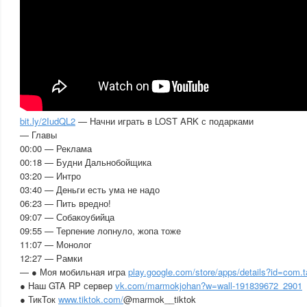
bit.ly/2IudQL2
— Начни играть в LOST ARK с подарками
— Главы
00:00 — Реклама
00:18 — Будни Дальнобойщика
03:20 — Интро
03:40 — Деньги есть ума не надо
06:23 — Пить вредно!
09:07 — Собакоубийца
09:55 — Терпение лопнуло, жопа тоже
11:07 — Монолог
12:27 — Рамки
— ● Моя мобильная игра
play.google.com/store/apps/details?id=com.
● Наш GTA RP сервер
vk.com/marmokjohan?w=wall-191839672_2901
● ТикТок
www.tiktok.com/
@marmok__tiktok