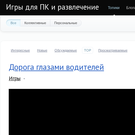
Игры для ПК и развлечение
Топики
Блог
Все
Коллективные
Персональные
Интересные
Новые
Обсуждаемые
TOP
Просматриваемые
Дорога глазами водителей
Игры