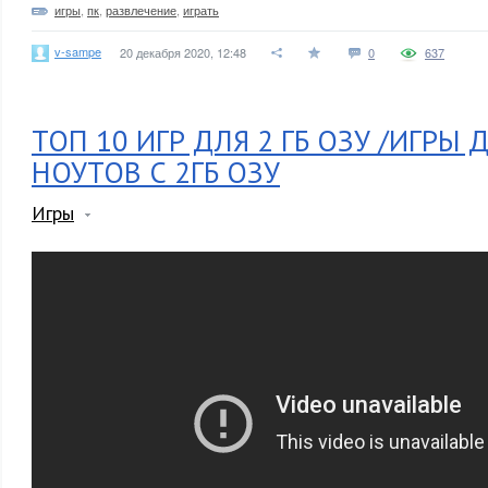
игры
,
пк
,
развлечение
,
играть
v-sampe
20 декабря 2020, 12:48
0
637
ТОП 10 ИГР ДЛЯ 2 ГБ ОЗУ /ИГРЫ
НОУТОВ С 2ГБ ОЗУ
Игры