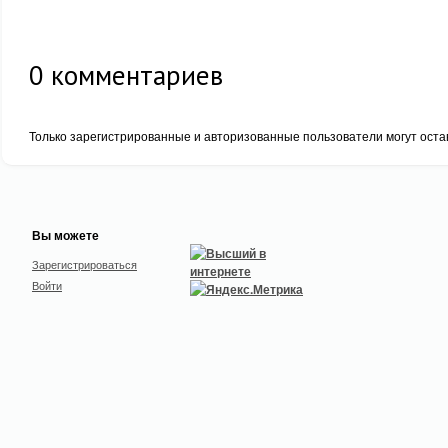
0
комментариев
Только зарегистрированные и авторизованные пользователи могут оста
Вы можете
Зарегистрироваться
Войти