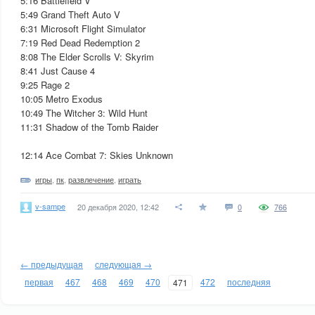
5:16 Battlefield V
5:49 Grand Theft Auto V
6:31 Microsoft Flight Simulator
7:19 Red Dead Redemption 2
8:08 The Elder Scrolls V: Skyrim
8:41 Just Cause 4
9:25 Rage 2
10:05 Metro Exodus
10:49 The Witcher 3: Wild Hunt
11:31 Shadow of the Tomb Raider
12:14 Ace Combat 7: Skies Unknown
игры
,
пк
,
развлечение
,
играть
v-sampe
20 декабря 2020, 12:42
0
766
← предыдущая
следующая →
первая
467
468
469
470
472
последняя
471