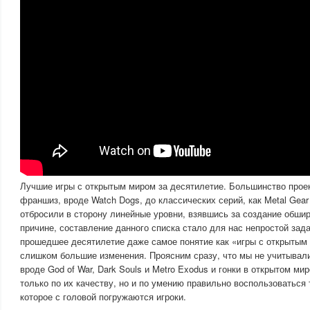
Лучшие игры с открытым миром за десятилетие. Большинство проек
франшиз, вроде Watch Dogs, до классических серий, как Metal Gear 
отбросили в сторону линейные уровни, взявшись за создание обши
причине, составление данного списка стало для нас непростой зад
прошедшее десятилетие даже самое понятие как «игры с открытым
слишком большие изменения. Проясним сразу, что мы не учитывал
вроде God of War, Dark Souls и Metro Exodus и гонки в открытом ми
только по их качеству, но и по умению правильно воспользоваться 
которое с головой погружаются игроки.