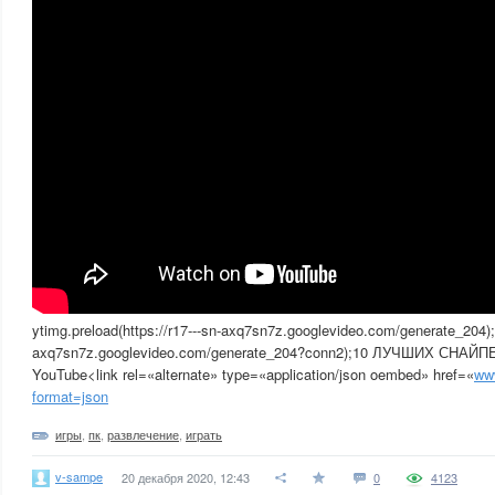
ytimg.preload(https://r17---sn-axq7sn7z.googlevideo.com/generate_204);y
axq7sn7z.googlevideo.com/generate_204?conn2);10 ЛУЧШИХ СН
YouTube<link rel=«alternate» type=«application/json oembed» href=«
ww
format=json
игры
,
пк
,
развлечение
,
играть
v-sampe
20 декабря 2020, 12:43
0
4123