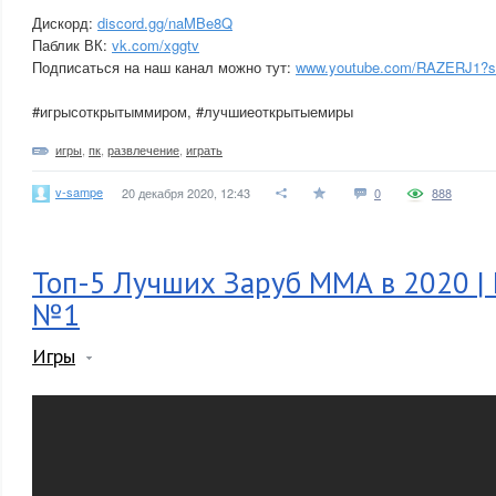
Дискорд:
discord.gg/naMBe8Q
Паблик ВК:
vk.com/xggtv
Подписаться на наш канал можно тут:
www.youtube.com/RAZERJ1?su
#игрысоткрытыммиром, #лучшиеоткрытыемиры
игры
,
пк
,
развлечение
,
играть
v-sampe
20 декабря 2020, 12:43
0
888
Топ-5 Лучших Заруб ММА в 2020 | 
№1
Игры