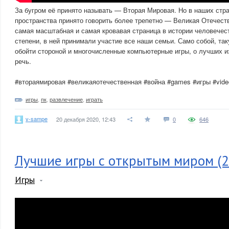
За бугром её принято называть — Вторая Мировая. Но в наших стра
пространства принято говорить более трепетно — Великая Отечест
самая масштабная и самая кровавая страница в истории человечест
степени, в ней принимали участие все наши семьи. Само собой, та
обойти стороной и многочисленные компьютерные игры, о лучших из
речь.
#втораямировая #великаяотечественная #война #games #игры #vid
игры
,
пк
,
развлечение
,
играть
v-sampe
20 декабря 2020, 12:43
0
646
Лучшие игры с открытым миром (
Игры