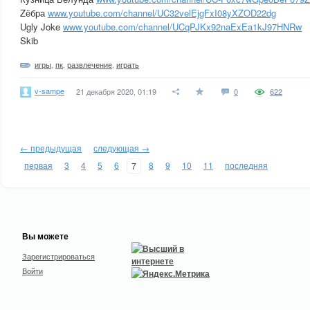
Zёбра
www.youtube.com/channel/UC32velEjgFxI08yXZOD22dg
Ugly Joke
www.youtube.com/channel/UCqPJKx92naExEa1kJ97HNRw
Skib
игры
,
пк
,
развлечение
,
играть
v-sampe
21 декабря 2020, 01:19
0
622
← предыдущая
следующая →
первая
3
4
5
6
8
9
10
11
последняя
7
Вы можете
Зарегистрироваться
Войти