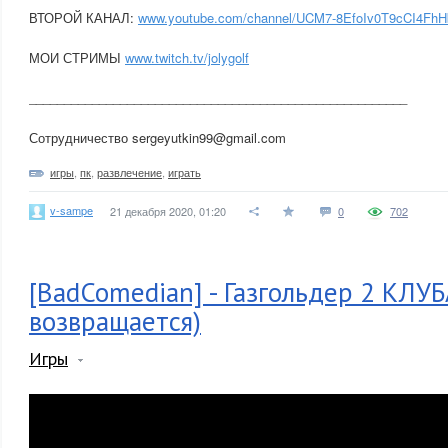
ВТОРОЙ КАНАЛ:
www.youtube.com/channel/UCM7-8EfoIv0T9cCI4FhH
МОИ СТРИМЫ
www.twitch.tv/jolygolf
______________________________________________________
Сотрудничество sergeyutkin99@gmail.com
игры
,
пк
,
развлечение
,
играть
v-sampe
21 декабря 2020, 01:20
0
702
[BadComedian] - Газгольдер 2 КЛУБ
возвращается)
Игры