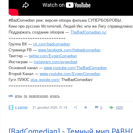
#BadComedian реж. версия обзора фильма СУПЕРБОБРОВЫ.
Кино про русских Мстителей, Людей Икс или же Лигу справедливос
Поддержать создание обзоров —
TheBadComedian.ru/
========================
Группа ВК —
vk.com/badcomedian
Страница FB —
www.facebook.com/thebadcomedian
Твиттер —
twitter.com/EvgenComedian
Инстаграм —
instagram.com/evgenbad
Основной канал —
www.youtube.com/TheBadComedian
Второй Канал —
www.youtube.com/EvgenComedian
Гугл ПЛЮС
plus.google.com/
TheBadComedian/
===========================
игры
,
пк
,
развлечение
,
играть
v-sampe
21 декабря 2020, 01:19
0
4320
[BadComedian] - Темный мир РАВ