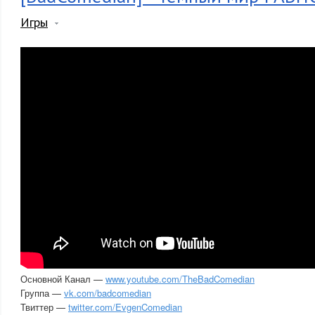
Игры
Основной Канал —
www.youtube.com/TheBadComedian
Группа —
vk.com/badcomedian
Твиттер —
twitter.com/EvgenComedian