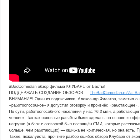
#BadComedian обзор фильма КЛУБАРЕ от Басты!
ПОДДЕРЖАТЬ СОЗДАНИЕ ОБЗОРОВ —
TheBadComedian.ru/Za_Ba
ВНИМАНИЕ! Один из подписчиков, Александр Филатов, заметил ош
«работоспособное» я допустил оговорку и произнёс «работающее», 
По сути, работоспособного населения у нас 76,2 млн, а работающего
человек. Так как основные расчёты были сделаны на основе коэф
нагрузки (а блок с оговоркой был посвящён СМИ, которые рассказы
больше, чем работающих) — ошибка не критическая, но она есть. П
Также, пожалуйста, прочтите разбор ошибок обзора Клубаре от экон