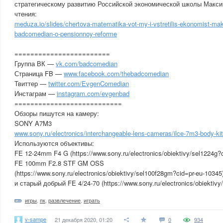
стратегическому развитию Российской экономической школы Макси
чтения:
meduza.io/slides/chertova-matematika-vot-my-i-vstretilis-ekonomist-mak
badcomedian-o-pensionnoy-reforme
========================
Группа ВК —
vk.com/badcomedian
Страница FB —
www.facebook.com/thebadcomedian
Твиттер —
twitter.com/EvgenComedian
Инстаграм —
instagram.com/evgenbad
===========================
Обзоры пишутся на камеру:
SONY A7M3
www.sony.ru/electronics/interchangeable-lens-cameras/ilce-7m3-body-ki
Используются объективы:
FE 12-24mm F4 G (https://www.sony.ru/electronics/obiektivy/sel1224g?c
FE 100mm F2.8 STF GM OSS
(https://www.sony.ru/electronics/obiektivy/sel100f28gm?cid=pr-eu-10345
и старый добрый FE 4/24-70 (https://www.sony.ru/electronics/obiektivy
игры
,
пк
,
развлечение
,
играть
v-sampe
21 декабря 2020, 01:20
0
934