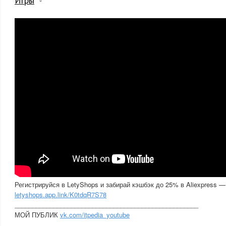
Игры
Регистрируйся в LetyShops и забирай кэшбэк до 25% в Aliexpress —
letyshops.app.link/K0tdqR7S78
____________________________________________________
МОЙ ПУБЛИК
vk.com/itpedia_youtube