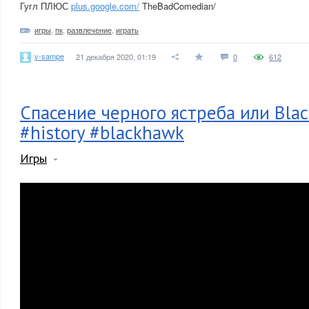
Гугл ПЛЮС
plus.google.com/
TheBadComedian/
игры
,
пк
,
развлечение
,
играть
v-sampe
21 декабря 2020, 01:19
0
612
Спасение черного ястреба или Bla
#history #blackhawk
Игры