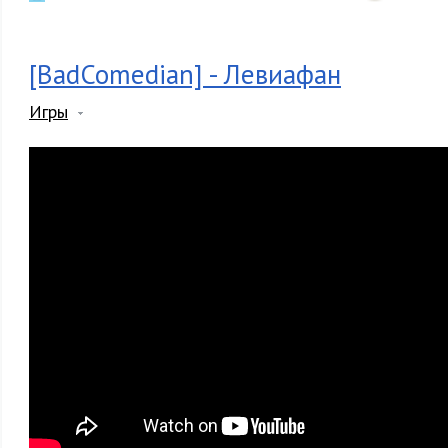
[BadComedian] - Левиафан
Игры