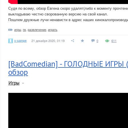
Судя по всему, обзор Евгена скоро удалят(либо к моменту прочтени
выкладываю честно сворованную версию на свой канал.
Пошлем дружные лучи ненависти в адрес наших кинокалопроизвод
игры
,
пк
,
развлечение
,
играть
v-sampe
21 декабря 2020, 01:19
0
611
[BadComedian] - ГОЛОДНЫЕ ИГРЫ (
обзор
Игры