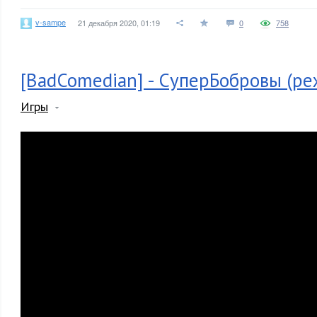
v-sampe
21 декабря 2020, 01:19
0
758
[BadComedian] - СуперБобровы (реж
Игры