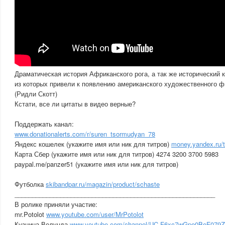
Драматическая история Африканского рога, а так же исторический 
из которых привели к появлению американского художественного 
(Ридли Скотт)
Кстати, все ли цитаты в видео верные?
Поддержать канал:
www.donationalerts.com/r/suren_tsormudyan_78
Яндекс кошелек (укажите имя или ник для титров)
money.yandex.ru/
Карта Сбер (укажите имя или ник для титров) 4274 3200 3700 5983
paypal.me/panzer51 (укажите имя или ник для титров)
Футболка
skibandpar.ru/magazin/product/schaste
_________________________________________________________
В ролике приняли участие:
mr.Potolot
www.youtube.com/user/MrPotolot
Кузница Велунда
www.youtube.com/channel/UC-F6xc7wGpe0BeF079Z