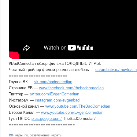
#BadComedian обзор фильма ГОЛОДНЫЕ ИГРЫ.
Честный трейлер фильм реальная любовь —
carambatv.ru/movie/cin
========================
Группа ВК —
vk.com/badcomedian
Страница FB —
www.facebook.com/thebadcomedian
Твиттер —
twitter.com/EvgenComedian
Инстаграм —
instagram.com/evgenbad
Основной канал —
www.youtube.com/TheBadComedian
Второй Канал —
www.youtube.com/EvgenComedian
Гугл ПЛЮС
plus.google.com/
TheBadComedian/
===========================
игры
,
пк
,
развлечение
,
играть