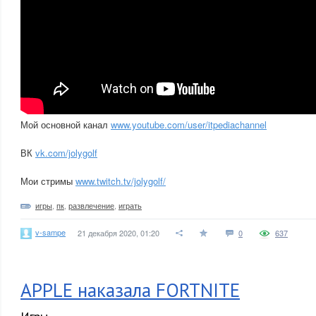
Мой основной канал
www.youtube.com/user/itpediachannel
ВК
vk.com/jolygolf
Мои стримы
www.twitch.tv/jolygolf/
игры
,
пк
,
развлечение
,
играть
v-sampe
21 декабря 2020, 01:20
0
637
APPLE наказала FORTNITE