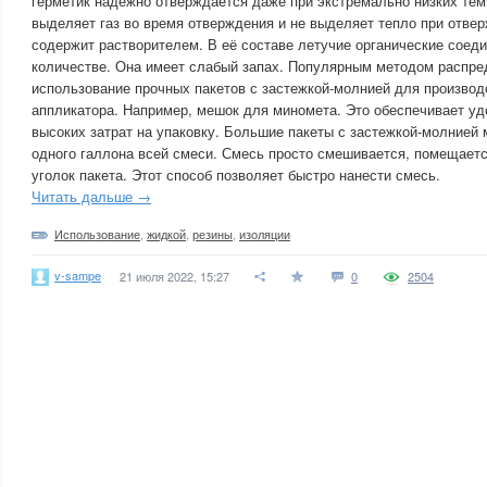
герметик надежно отверждается даже при экстремально низких темп
выделяет газ во время отверждения и не выделяет тепло при отве
содержит растворителем. В её составе летучие органические соед
количестве. Она имеет слабый запах. Популярным методом распре
использование прочных пакетов с застежкой-молнией для производ
аппликатора. Например, мешок для миномета. Это обеспечивает уд
высоких затрат на упаковку. Большие пакеты с застежкой-молнией 
одного галлона всей смеси. Смесь просто смешивается, помещаетс
уголок пакета. Этот способ позволяет быстро нанести смесь.
Читать дальше →
Использование
,
жидкой
,
резины
,
изоляции
v-sampe
21 июля 2022, 15:27
0
2504