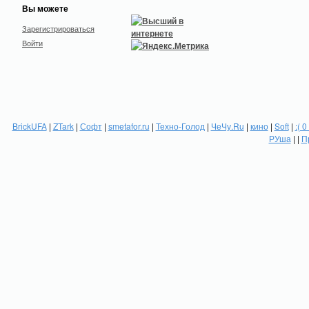
Вы можете
Зарегистрироваться
Войти
BrickUFA
|
ZTark
|
Софт
|
smetafor.ru
|
Техно-Голод
|
ЧеЧу.Ru
|
кино
|
Soft
|
:( 0
РУша
| |
П