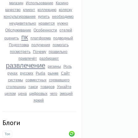
магазин
Использование
Казино
качество
клиент
коллекцию
коляску
консультирование
купить
необходимо
неудивительно
нравится
нужно
Обслуживание
Особенности
отелей
пк
оценить
платформа
подводный
Подготовка
получения
помогать
посмотреть
Почему
правильно
привлечёт
разбирают
развлечение
резины
Роль
рунах
русских
Рыба
рынке
Сайт
системы
совместных
сорвавшего
столешниц
такси
товаров
Узнайте
целом
цена
цифровых
чего
эмоций
яркий
Блоги
Топ