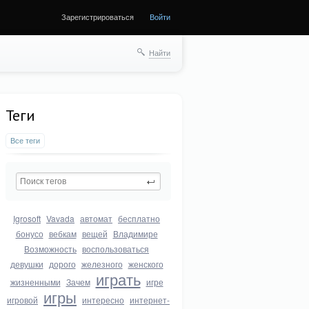
Зарегистрироваться
Войти
Найти
Теги
Все теги
Igrosoft
Vavada
автомат
бесплатно
бонусо
вебкам
вещей
Владимире
Возможность
воспользоваться
девушки
дорого
железного
женского
играть
жизненными
Зачем
игре
игры
игровой
интересно
интернет-