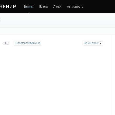
ечение
Топики
Блоги
Люди
Активность
TOP
Просматриваемые
За 30 дней