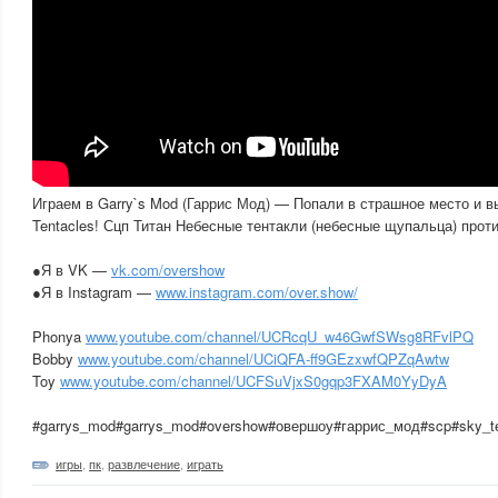
Играем в Garry`s Mod (Гаррис Мод) — Попали в страшное место и 
Tentacles! Сцп Титан Небесные тентакли (небесные щупальца) прот
●Я в VK —
vk.com/overshow
●Я в Instagram —
www.instagram.com/over.show/
Phonya
www.youtube.com/channel/UCRcqU_w46GwfSWsg8RFvlPQ
Bobby
www.youtube.com/channel/UCiQFA-ff9GEzxwfQPZqAwtw
Toy
www.youtube.com/channel/UCFSuVjxS0gqp3FXAM0YyDyA
#garrys_mod#garrys_mod#overshow#овершоу#гаррис_мод#scp#sky_t
игры
,
пк
,
развлечение
,
играть