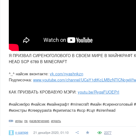
Я ПРИЗВАЛ СИРЕНОГОЛОВОГО В СВОЕМ МИРЕ В МАЙНКРАФТ К
HEAD SCP 6789 В MINECRAFT
^_^ найсик вконтакте:
vk.com/nyashnkzn
Подписочка:
www.youtube.com/channel/UCaY1dtKcLMBzNTlCNcgeVfw?
КАК ПРИЗВАТЬ КРОВАВУЮ МЭРИ:
youtu.be/RyqaFUOEPrI
#найсикбро #найсик #майнкрафт #minecraft #майн #сиреноголовый 
#монстры #creepypasta #крипипаста #scp #сцп #sirenhead
игры
,
пк
,
развлечение
,
играть
v-sampe
21 декабря 2020, 01:10
2377