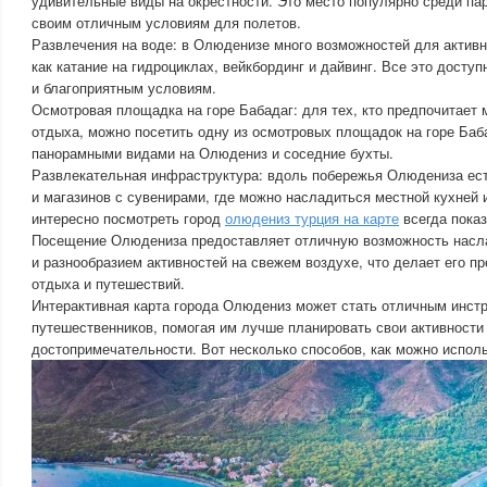
удивительные виды на окрестности. Это место популярно среди па
своим отличным условиям для полетов.
Развлечения на воде: в Олюденизе много возможностей для активно
как катание на гидроциклах, вейкбординг и дайвинг. Все это доступ
и благоприятным условиям.
Осмотровая площадка на горе Бабадаг: для тех, кто предпочитает
отдыха, можно посетить одну из осмотровых площадок на горе Баб
панорамными видами на Олюдениз и соседние бухты.
Развлекательная инфраструктура: вдоль побережья Олюдениза ест
и магазинов с сувенирами, где можно насладиться местной кухней 
интересно посмотреть город
олюдениз турция на карте
всегда показ
Посещение Олюдениза предоставляет отличную возможность насл
и разнообразием активностей на свежем воздухе, что делает его п
отдыха и путешествий.
Интерактивная карта города Олюдениз может стать отличным инст
путешественников, помогая им лучше планировать свои активности
достопримечательности. Вот несколько способов, как можно исполь