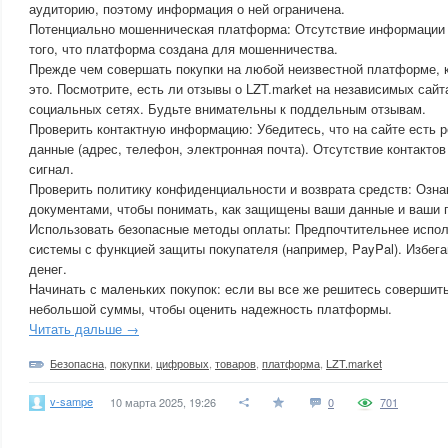
аудиторию, поэтому информация о ней ограничена.
Потенциально мошенническая платформа: Отсутствие информации 
того, что платформа создана для мошенничества.
Прежде чем совершать покупки на любой неизвестной платформе, 
это. Посмотрите, есть ли отзывы о LZT.market на независимых сай
социальных сетях. Будьте внимательны к поддельным отзывам.
Проверить контактную информацию: Убедитесь, что на сайте есть 
данные (адрес, телефон, электронная почта). Отсутствие контакто
сигнал.
Проверить политику конфиденциальности и возврата средств: Озна
документами, чтобы понимать, как защищены ваши данные и ваши п
Использовать безопасные методы оплаты: Предпочтительнее испо
системы с функцией защиты покупателя (например, PayPal). Избег
денег.
Начинать с маленьких покупок: если вы все же решитесь совершить
небольшой суммы, чтобы оценить надежность платформы.
Читать дальше →
Безопасна
,
покупки
,
цифровых
,
товаров
,
платформа
,
LZT.market
v-sampe
10 марта 2025, 19:26
0
701