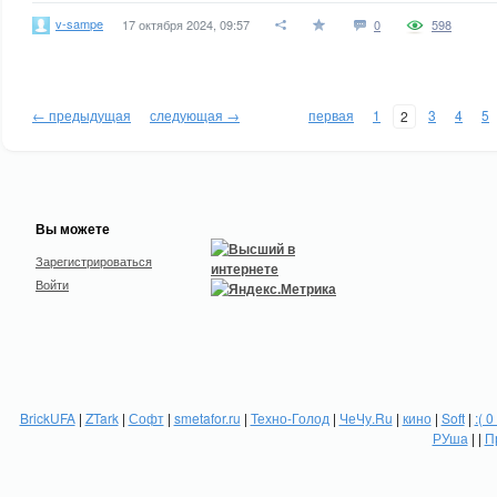
v-sampe
17 октября 2024, 09:57
0
598
← предыдущая
следующая →
первая
1
3
4
5
2
Вы можете
Зарегистрироваться
Войти
BrickUFA
|
ZTark
|
Софт
|
smetafor.ru
|
Техно-Голод
|
ЧеЧу.Ru
|
кино
|
Soft
|
:( 0
РУша
| |
П