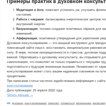
Примеры практик в духовном консуль
Медитация и йога
: помогают успокоить ум, улучшить физич
состояние.
Работа с чакрами
: балансировка энергетических центров те
внутренней энергии.
Визуализация
: техники создания позитивных образов для 
изменений.
Аффирмации
: позитивные утверждения для укрепления уве
Духовное консультирование — это мощный инструмент для преодол
помогающий найти смысл, восстановить эмоциональное равновесие
силу. В мире, полном неопределенности и стрессов, духовная под
важной. Обратившись к духовному консультанту, вы открываете для
самопознанию, что позволяет не только справиться с текущими тру
подготовиться к будущим жизненным вызовам. Независимо от харак
консультирование может стать вашим надежным союзником на пути
процветанию.
При написании статьи частично задействована информация с сайта
консультирование
Дата публикации: 23 апреля 2022 года
Читать дальше →
духовное
,
консультирование
,
помогает
,
справиться
,
жизненными
,
кризисами