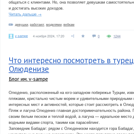
общаться с клиентами. Но, она позволяет девушкам самостоятельн
и достигать высоких доходов.
Читать дальше →
девушки
,
работают
,
моделями
,
вебкам
v-sampe
4 ноября 2024, 17:20
0
1244
Что интересно посмотреть в туре
Олюденизе
Блог им. v-sampe
Олюдениз, расположенный на юго-западном побережье Турции, изв
пляжами, кристально чистым морем и удивительными природными 
интересных мест и активностей, которые стоит рассмотреть в Олюд
Пляж и лагуна Олюдениз главная достопримечательность района.
своим белым песком и теплой водой, а лагуна — идеальное место 
водными видами спорта, такими как парасейлинг.
Заповедник Бабадаг: рядом с Олюденизом находится гора Бабадаг,