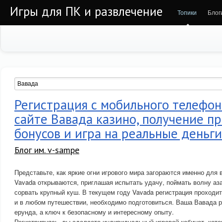
Игры для ПК и развлечение
Топики
Блог
Регистрация с мобильного телефон
сайте Вавада казино, получение п
бонусов и игра на реальные деньги
Блог им. v-sampe
Представьте, как яркие огни игрового мира загораются именно для 
Vavada открываются, приглашая испытать удачу, поймать волну аза
сорвать крупный куш. В текущем году Vavada регистрация проходит
и в любом путешествии, необходимо подготовиться. Ваша Вавада р
ерунда, а ключ к безопасному и интересному опыту.
Регистрируясь, вы сделаете индивидуальный игровой кабинет, кот