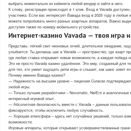
выбрать моментально из кабинета любой вендер и зайти в него.
К слову, регистрация происходит в 1 клик. Вход в Vavada доступен
участника. Если вас интересует Вавада вход в 2025 году в любые 
можете попробовать много разных азартных аппаратов. Важно выде
доступен также по номеру мобильного устройства.
Интернет-казино Vavada — твоя игра н
Представь: лёгкий свет неоновых огней, длительное ожидание, ощу
улыбнется. Ты делаешь шаг в Vavada — пространство, где азарт пр
где любая ставка открывает новые возможности, а каждая победа о
Это не просто Vavada казино удалённое. Это мир, созданный для тех
для тех, кто умеет ощущать ритм игры и слышит, как шанс зовет ег
Почему именно Вавада казино?
— Надежность на высшем уровне – лицензия Curacao подтверждает
любой игры.
— Только лучшие разработчики – Novomatic, NetEnt и аналогичные
интересный игровой опыт.
— Абсолютная безопасность вместе с Vavada – данные пользовате
фиксируются, чтобы исключить любую случайность.
— Хорошая атмосфера – здесь нет случайных решений, только вз
возможности.
Игровые аппараты, которые открывают усовершенствованные грани 