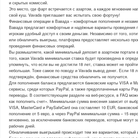
и скрытых комиссий.
Это место, где фарт встречается с азартом, а каждое мгновение н
свой куш. Vavada приглашает вас испытать свою фортуну!
Финансовые операции в Вавада – комфортные пополнения и незам
Вавада предлагает комфортные и надёжные варианты проведения 
игрокам удобный доступ к своим деньгам. Независимо от того, хоти
или обналичить выигрыш, платформа предоставляет несколько про
проведения финансовых операций.
Вы размышляете, какой минимальный депозит в азартном портале в
того, какая Vavada минимальная ставка будет произведена в опред
упомянуть, что если вы не достигли 18 лет, ставка может не пройти
небольшая. Тоже самое по поводу и Vavada вывод денег. Если 18 л
подтверждён, финансовые средства обналичить не получится.
Для пополнения баланса предлагаются банковские карты VISA и Ma
сервисы, среди которых PayPal, а также предоплаченные карты Pay
переводы. В соответствующем разделе на веб-ресурсе, в FAQ можн
как пополнить счет». Минимальная сумма внесения зависит от выбр
VISA, MasterCard и PaySafeCard она составляет 10 EUR, банковски
пополнение от 5 евро, а через PayPal минимальная сумма – 15 евр
мгновенно, за исключением банковских переводов, которые могут за
рабочих дней.
Обналичивание выигрышей происходит тем же вариантом, который 