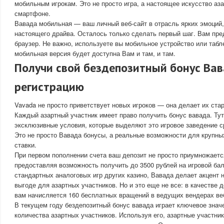
мобильным игрокам. Это не просто игра, а настоящее искусство аз
смартфоне.
Вавада мобильная — ваш личный веб-сайт в отрасль ярких эмоций
настоящего драйва. Осталось только сделать первый шаг. Вам пре
браузер. Не важно, используете вы мобильное устройство или табл
мобильная версия будет доступна Вам и там, и там.
Получи свой бездепозитный бонус Вав
регистрацию
Vavada не просто приветствует новых игроков — она делает их ста
Каждый азартный участник имеет право получить бонус вавада. Ту
эксклюзивные условия, которые выделяют это игровое заведение с
Это не просто Вавада бонусы, а реальные возможности для крупны
ставки.
При первом пополнении счета ваш депозит не просто приумножаетс
предоставляя возможность получить до 3500 рублей на игровой бал
стандартных аналоговых игр других казино, Вавада делает акцент
выгоде для азартных участников. Но и это еще не все: в качестве 
вам начисляется 160 бесплатных вращений в ведущих вендерах ве
В текущем году бездепозитный бонус вавада играет ключевое знач
количества азартных участников. Используя его, азартные участник