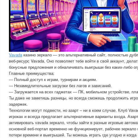
Vavada
казино зеркало — это альтернативный сайт, полностью ду
веб-ресурс Vavada. Оно позволяет тебе войти в свой аккаунт, делат
бонусные предложения и обналичивать выигрыши без каких-либо ог
Главные преимущества:
— Полный доступ к играм, турнирам и акциям.
— Незамедлительные загрузки без лагов и зависаний.
— Загружается на всех гаджетах — ПК, мобильном устройстве, пл
Ты даже не заметишь разницы, но всегда сможешь продолжить игро
задержек.
Технологии могут подвести, но азарт – ни в коем случае. Клуб Vava
игроках и всегда предлагает альтернативные варианты входа. Азар
активировать vavada зеркало, чтобы зайти в разные игровые автом
основной веб-портал временно не функционирует, рабочее зеркало п
потери времени и выигрышей. Ты можешь играть где угодно и когда