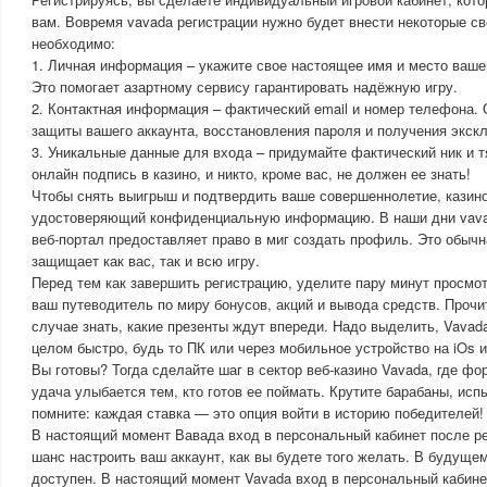
вам. Вовремя vavada регистрации нужно будет внести некоторые св
необходимо:
1. Личная информация – укажите свое настоящее имя и место ваше
Это помогает азартному сервису гарантировать надёжную игру.
2. Контактная информация – фактический email и номер телефона.
защиты вашего аккаунта, восстановления пароля и получения экс
3. Уникальные данные для входа – придумайте фактический ник и 
онлайн подпись в казино, и никто, кроме вас, не должен ее знать!
Чтобы снять выигрыш и подтвердить ваше совершеннолетие, казино
удостоверяющий конфиденциальную информацию. В наши дни vava
веб-портал предоставляет право в миг создать профиль. Это обычн
защищает как вас, так и всю игру.
Перед тем как завершить регистрацию, уделите пару минут просмот
ваш путеводитель по миру бонусов, акций и вывода средств. Прочи
случае знать, какие презенты ждут впереди. Надо выделить, Vavad
целом быстро, будь то ПК или через мобильное устройство на iOs и
Вы готовы? Тогда сделайте шаг в сектор веб-казино Vavada, где фо
удача улыбается тем, кто готов ее поймать. Крутите барабаны, исп
помните: каждая ставка — это опция войти в историю победителей!
В настоящий момент Вавада вход в персональный кабинет после р
шанс настроить ваш аккаунт, как вы будете того желать. В будуще
доступен. В настоящий момент Vavada вход в персональный кабине