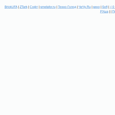
BrickUFA
|
ZTark
|
Софт
|
smetafor.ru
|
Техно-Голод
|
ЧеЧу.Ru
|
кино
|
Soft
|
:( 0
РУша
| |
П