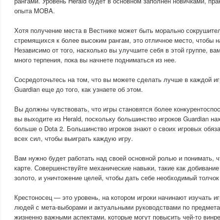
рангами. Уровень Herald будет в основном заполнен новичками, пр
опыта MOBA.
Хотя получение места в Вестнике может быть морально сокрушите
стремящихся к более высоким рангам, это отличное место, чтобы н
Независимо от того, насколько вы улучшите себя в этой группе, ва
много терпения, пока вы начнете подниматься из нее.
Сосредоточьтесь на том, что вы можете сделать лучше в каждой иг
Guardian еще до того, как узнаете об этом.
Вы должны чувствовать, что игры становятся более конкурентоспос
вы выходите из Herald, поскольку большинство игроков Guardian на
больше о Dota 2. Большинство игроков знают о своих игровых обяз
всех сил, чтобы выиграть каждую игру.
Вам нужно будет работать над своей основной ролью и понимать, ч
карте. Совершенствуйте механические навыки, такие как добивание
золото, и уничтожение целей, чтобы дать себе необходимый толчок 
Крестоносец — это уровень, на котором игроки начинают изучать и
людей с мета-выборами и актуальными руководствами по предмета
жизненно важными аспектами, которые могут повысить чей-то винре