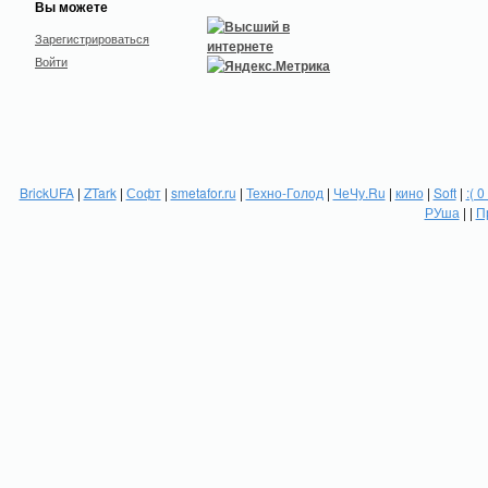
Вы можете
Зарегистрироваться
Войти
BrickUFA
|
ZTark
|
Софт
|
smetafor.ru
|
Техно-Голод
|
ЧеЧу.Ru
|
кино
|
Soft
|
:( 0
РУша
| |
П