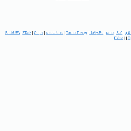
BrickUFA
|
ZTark
|
Софт
|
smetafor.ru
|
Техно-Голод
|
ЧеЧу.Ru
|
кино
|
Soft
|
:( 0
РУша
| |
П