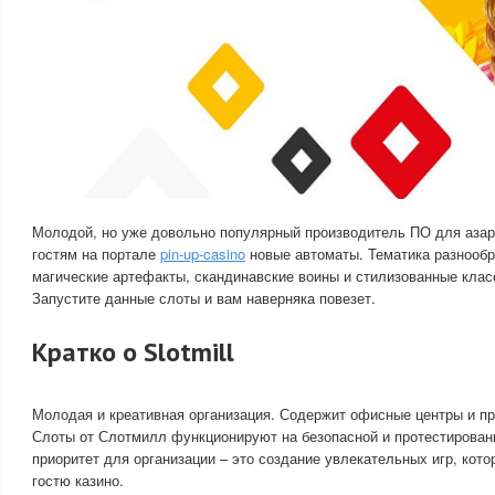
Молодой, но уже довольно популярный производитель ПО для азар
гостям на портале
pin-up-casino
новые автоматы. Тематика разнообр
магические артефакты, скандинавские воины и стилизованные клас
Запустите данные слоты и вам наверняка повезет.
Кратко о Slotmill
Молодая и креативная организация. Содержит офисные центры и пр
Слоты от Слотмилл функционируют на безопасной и протестирова
приоритет для организации – это создание увлекательных игр, кот
гостю казино.