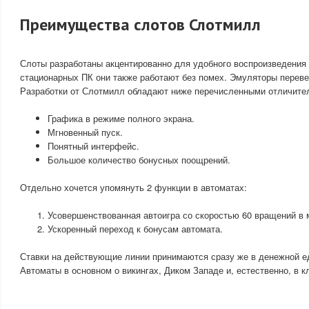
Преимущества слотов Слотмилл
Слоты разработаны акцентированно для удобного воспроизведения
стационарных ПК они также работают без помех. Эмуляторы переве
Разработки от Слотмилл обладают ниже перечисленными отличите
Графика в режиме полного экрана.
Мгновенный пуск.
Понятный интерфейс.
Большое количество бонусных поощрений.
Отдельно хочется упомянуть 2 функции в автоматах:
Усовершенствованная автоигра со скоростью 60 вращений в 
Ускоренный переход к бонусам автомата.
Ставки на действующие линии принимаются сразу же в денежной ед
Автоматы в основном о викингах, Диком Западе и, естественно, в к