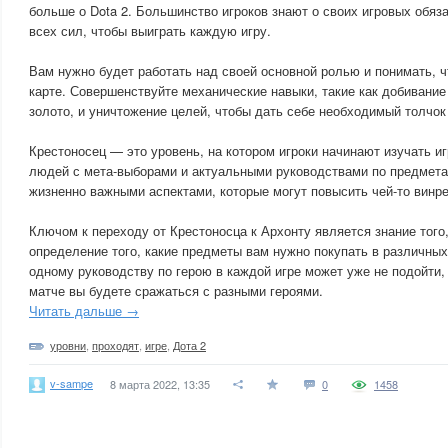
больше о Dota 2. Большинство игроков знают о своих игровых обяз
всех сил, чтобы выиграть каждую игру.
Вам нужно будет работать над своей основной ролью и понимать, ч
карте. Совершенствуйте механические навыки, такие как добивание
золото, и уничтожение целей, чтобы дать себе необходимый толчок 
Крестоносец — это уровень, на котором игроки начинают изучать и
людей с мета-выборами и актуальными руководствами по предмета
жизненно важными аспектами, которые могут повысить чей-то винре
Ключом к переходу от Крестоносца к Архонту является знание того,
определение того, какие предметы вам нужно покупать в различны
одному руководству по герою в каждой игре может уже не подойти,
матче вы будете сражаться с разными героями.
Читать дальше →
уровни
,
проходят
,
игре
,
Дота 2
v-sampe
8 марта 2022, 13:35
0
1458