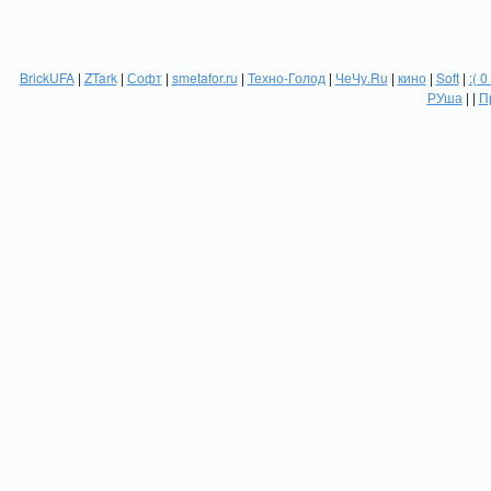
BrickUFA
|
ZTark
|
Софт
|
smetafor.ru
|
Техно-Голод
|
ЧеЧу.Ru
|
кино
|
Soft
|
:( 0
РУша
| |
П