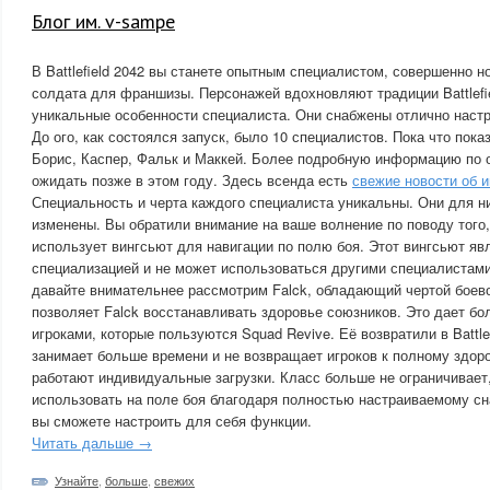
Блог им. v-sampe
В Battlefield 2042 вы станете опытным специалистом, совершенно н
солдата для франшизы. Персонажей вдохновляют традиции Battlefie
уникальные особенности специалиста. Они снабжены отлично нас
До ого, как состоялся запуск, было 10 специалистов. Пока что показ
Борис, Каспер, Фальк и Маккей. Более подробную информацию по
ожидать позже в этом году. Здесь всенда есть
свежие новости об иг
Специальность и черта каждого специалиста уникальны. Они для ни
изменены. Вы обратили внимание на ваше волнение по поводу того,
использует вингсьют для навигации по полю боя. Этот вингсьют яв
специализацией и не может использоваться другими специалистами.
давайте внимательнее рассмотрим Falck, обладающий чертой боево
позволяет Falck восстанавливать здоровье союзников. Это дает б
игроками, которые пользуются Squad Revive. Её возвратили в Battlef
занимает больше времени и не возвращает игроков к полному здоро
работают индивидуальные загрузки. Класс больше не ограничивает
использовать на поле боя благодаря полностью настраиваемому с
вы сможете настроить для себя функции.
Читать дальше →
Узнайте
,
больше
,
свежих