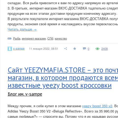
складах. Вся рыба привозится к вам по адресу напрямую из артеле
3. В-третьих, интернет-магазин ВКУС-ДОСТАВКА тщательно следит
продукции на всех этапах доставки продукции конечному адресату.
В результате покупатели интернет-магазина ВКУС-ДОСТАВКА полу
продукты, экономя своё время и наслаждаясь вкусом первоклассн
Читать дальше →
Рыба
,
интернет-магазин
,
СПб
,
качество
v-sampe
11 января 2022, 08:51
0
2408
Сайт YEEZYMAFIA.STORE – это поч
магазин, в котором продаются все
известные yeezy boost кроссовки
Блог им. v-sampe
Между прочим, я себе купил в этом магазине
yeezy boost 350 v2
. В
Adidas Yeezy Boost 350 V2 «Beluga Reflective». Всего за 35 990,00 
самые любимые?» — спросите вы. Потому что я их называю русские