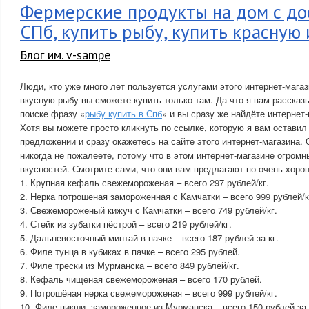
Фермерские продукты на дом с до
СПб, купить рыбу, купить красную 
Блог им. v-sampe
Люди, кто уже много лет пользуется услугами этого интернет-магаз
вкусную рыбу вы сможете купить только там. Да что я вам рассказ
поиске фразу «
рыбу купить в Спб
» и вы сразу же найдёте интерне
Хотя вы можете просто кликнуть по ссылке, которую я вам остави
предложении и сразу окажетесь на сайте этого интернет-магазина.
никогда не пожалеете, потому что в этом интернет-магазине огром
вкусностей. Смотрите сами, что они вам предлагают по очень хоро
1. Крупная кефаль свежемороженая – всего 297 рублей/кг.
2. Нерка потрошеная замороженная с Камчатки – всего 999 рублей/к
3. Свежемороженый кижуч с Камчатки – всего 749 рублей/кг.
4. Стейк из зубатки пёстрой – всего 219 рублей/кг.
5. Дальневосточный минтай в пачке – всего 187 рублей за кг.
6. Филе тунца в кубиках в пачке – всего 295 рублей.
7. Филе трески из Мурманска – всего 849 рублей/кг.
8. Кефаль чищеная свежемороженая – всего 170 рублей.
9. Потрошёная нерка свежемороженая – всего 999 рублей/кг.
10. Филе пикши, замороженное из Мурманска – всего 150 рублей за 