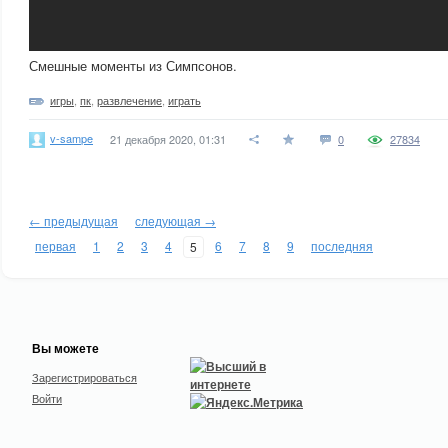
Смешные моменты из Симпсонов.
игры
,
пк
,
развлечение
,
играть
v-sampe
21 декабря 2020, 01:31
0
27834
← предыдущая
следующая →
первая
1
2
3
4
6
7
8
9
последняя
5
Вы можете
Зарегистрироваться
Войти