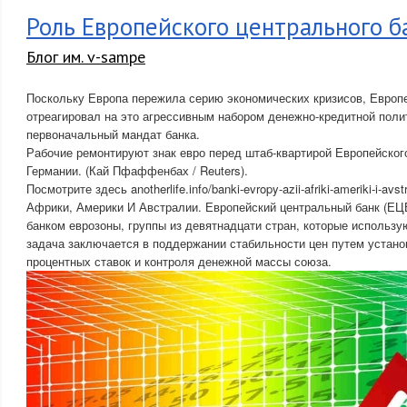
Роль Европейского центрального б
Блог им. v-sampe
Поскольку Европа пережила серию экономических кризисов, Европ
отреагировал на это агрессивным набором денежно-кредитной поли
первоначальный мандат банка.
Рабочие ремонтируют знак евро перед штаб-квартирой Европейского
Германии. (Кай Пфаффенбах / Reuters).
Посмотрите здесь anotherlife.info/banki-evropy-azii-afriki-ameriki-i-avs
Африки, Америки И Австралии. Европейский центральный банк (ЕЦ
банком еврозоны, группы из девятнадцати стран, которые использу
задача заключается в поддержании стабильности цен путем устан
процентных ставок и контроля денежной массы союза.