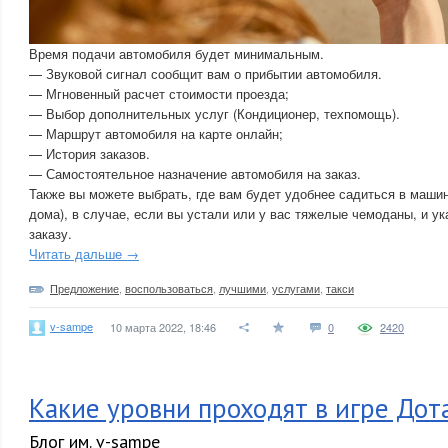
Время подачи автомобиля будет минимальным.
— Звуковой сигнал сообщит вам о прибытии автомобиля.
— Мгновенный расчет стоимости проезда;
— Выбор дополнительных услуг (Кондиционер, техпомощь).
— Маршрут автомобиля на карте онлайн;
— История заказов.
— Самостоятельное назначение автомобиля на заказ.
Также вы можете выбрать, где вам будет удобнее садиться в машин
дома), в случае, если вы устали или у вас тяжелые чемоданы, и ук
заказу.
Читать дальше →
Предложение
,
воспользоваться
,
лучшими
,
услугами
,
такси
v-sampe
10 марта 2022, 18:46
0
2420
Какие уровни проходят в игре Дот
Блог им. v-sampe