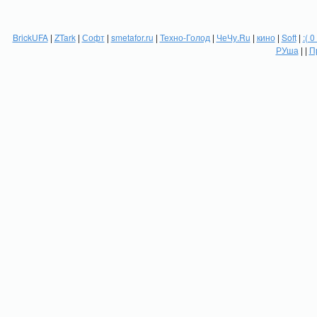
BrickUFA
|
ZTark
|
Софт
|
smetafor.ru
|
Техно-Голод
|
ЧеЧу.Ru
|
кино
|
Soft
|
:( 0
РУша
| |
П