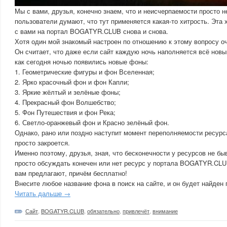
Мы с вами, друзья, конечно знаем, что и неисчерпаемости просто н
пользователи думают, что тут применяется какая-то хитрость. Эта 
с вами на портал BOGATYR.CLUB снова и снова.
Хотя один мой знакомый настроен по отношению к этому вопросу 
Он считает, что даже если сайт каждую ночь наполняется всё нов
как сегодня ночью появились новые фоны:
1. Геометрические фигуры и фон Вселенная;
2. Ярко красочный фон и фон Капли;
3. Яркие жёлтый и зелёные фоны;
4. Прекрасный фон Волшебство;
5. Фон Путешествия и фон Река;
6. Светло-оранжевый фон и Красно зелёный фон.
Однако, рано или поздно наступит момент переполняемости ресурса
просто закроется.
Именно поэтому, друзья, зная, что бесконечности у ресурсов не бы
просто обсуждать конечен или нет ресурс у портала BOGATYR.CLUB
вам предлагают, причём бесплатно!
Внесите любое название фона в поиск на сайте, и он будет найден
Читать дальше →
Сайт
,
BOGATYR.CLUB
,
обязательно
,
привлечёт
,
внимание