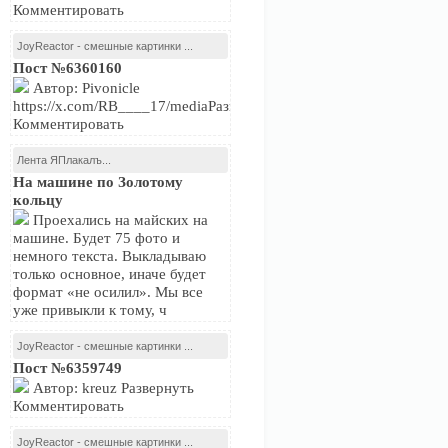
Комментировать
JoyReactor - смешные картинки ...
Пост №6360160
Автор: Pivonicle
https://x.com/RB____17/mediaРазвернуть
Комментировать
Лента ЯПлакалъ...
На машине по Золотому
кольцу
Проехались на майских на
машине. Будет 75 фото и
немного текста. Выкладываю
только основное, иначе будет
формат «не осилил». Мы все
уже привыкли к тому, ч
JoyReactor - смешные картинки ...
Пост №6359749
Автор: kreuz Развернуть
Комментировать
JoyReactor - смешные картинки ...