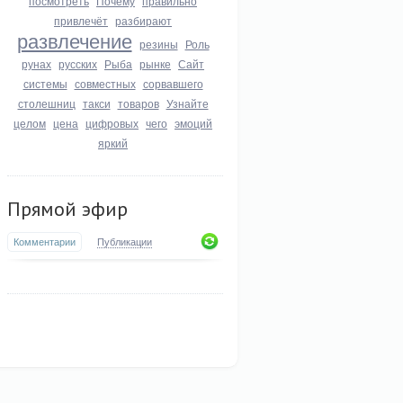
посмотреть
Почему
правильно
привлечёт
разбирают
развлечение
резины
Роль
рунах
русских
Рыба
рынке
Сайт
системы
совместных
сорвавшего
столешниц
такси
товаров
Узнайте
целом
цена
цифровых
чего
эмоций
яркий
Прямой эфир
Комментарии
Публикации