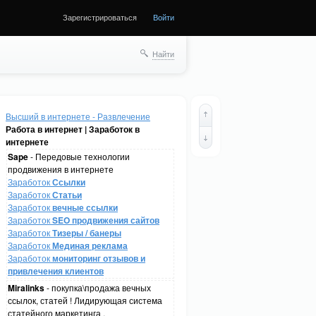
Зарегистрироваться
Войти
Найти
Высший в интернете - Развлечение
Работа в интернет | Заработок в
интернете
Sape
- Передовые технологии
продвижения в интернете
Заработок
Ссылки
Заработок
Статьи
Заработок
вечные ссылки
Заработок
SEO продвижения сайтов
Заработок
Тизеры / банеры
Заработок
Мединая реклама
Заработок
мониторинг отзывов и
привлечения клиентов
Miralinks
- покупка\продажа вечных
ссылок, статей ! Лидирующая система
статейного маркетинга .