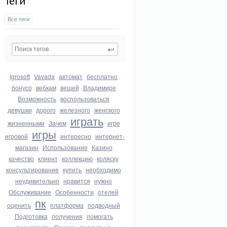
Теги
Все теги
Igrosoft
Vavada
автомат
бесплатно
бонусо
вебкам
вещей
Владимире
Возможность
воспользоваться
девушки
дорого
железного
женского
играть
жизненными
Зачем
игре
игры
игровой
интересно
интернет-
магазин
Использование
Казино
качество
клиент
коллекцию
коляску
консультирование
купить
необходимо
неудивительно
нравится
нужно
Обслуживание
Особенности
отелей
пк
оценить
платформа
подводный
Подготовка
получения
помогать