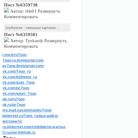
Пост №6359738
Автор: rbb01 Развернуть
Комментировать
JoyReactor - смешные картинки ...
Пост №6359581
Автор: Tyekanik Развернуть
Комментировать
t.me/s/ru7ooo
7ooo-ru.livejournal.com
pc7ooo.livejournal.com/
vk.com/7ooo_ru
vk.com/kkiinnoo_ru
vk.com/auto_7ooo
vk.com/pc7ooo
vk.com/sport_7ooo
ok.ru/ru7ooo
ok.ru/pc7ooo
my.mail.ru/community/7ooo/
pinterest.ru/7ooo_ru/высший-в-
интернете/
ru.pinterest.com/cetkijpk/пк-и-игры/
Ссылки thehole.ru