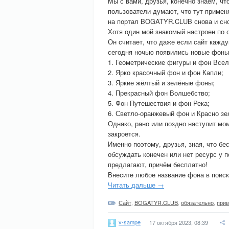
Мы с вами, друзья, конечно знаем, чт
пользователи думают, что тут применя
на портал BOGATYR.CLUB снова и сн
Хотя один мой знакомый настроен по 
Он считает, что даже если сайт кажд
сегодня ночью появились новые фоны
1. Геометрические фигуры и фон Всел
2. Ярко красочный фон и фон Капли;
3. Яркие жёлтый и зелёные фоны;
4. Прекрасный фон Волшебство;
5. Фон Путешествия и фон Река;
6. Светло-оранжевый фон и Красно з
Однако, рано или поздно наступит мо
закроется.
Именно поэтому, друзья, зная, что бе
обсуждать конечен или нет ресурс у 
предлагают, причём бесплатно!
Внесите любое название фона в поиск 
Читать дальше →
Сайт
,
BOGATYR.CLUB
,
обязательно
,
прив
v-sampe
17 октября 2023, 08:39