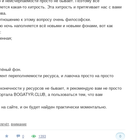
о и неисчерпаемости просто не бывает. Поэтому все
ется какая-то хитрость. Эта хитрость и притягивает нас с вами
ова.
отношению к этому вопросу очень философски.
ую ночь наполняется всё новыми и новыми фонами, вот как
:
енная;
елёный фон.
мент переполняемости ресурса, и лавочка просто на просто
сконечности у ресурсов не бывает, я рекомендую вам не просто
портала BOGATYR.CLUB, а пользоваться тем, что вам
на сайте, и он будет найден практически моментально.
лечёт
,
внимание
0
1393
0