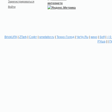
Зарегистрироваться
Войти
BrickUFA
|
ZTark
|
Софт
|
smetafor.ru
|
Техно-Голод
|
ЧеЧу.Ru
|
кино
|
Soft
|
:( 0
РУша
| |
П