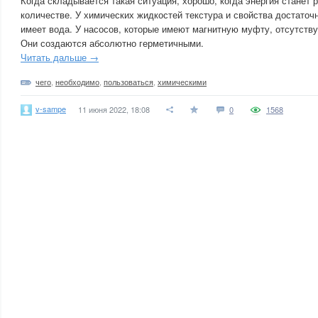
Когда складывается такая ситуация, хорошо, когда энергия станет
количестве. У химических жидкостей текстура и свойства достаточ
имеет вода. У насосов, которые имеют магнитную муфту, отсутству
Они создаются абсолютно герметичными.
Читать дальше →
чего
,
необходимо
,
пользоваться
,
химическими
v-sampe
11 июня 2022, 18:08
0
1568